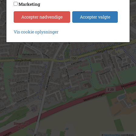
Marketing
Accepter nødvendige
Accepter valgte
Vis cookie oplysninger
©
OpenStreetMap
contributors.