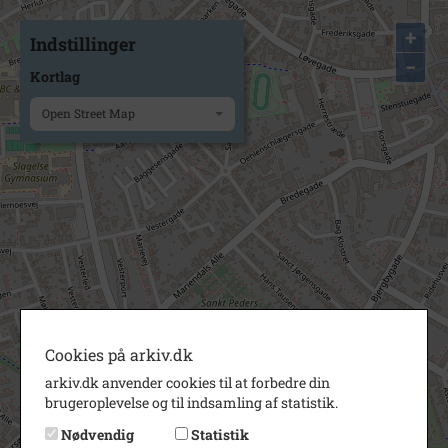
+
Indstillinger
−
Kortlag
Open Street Map
Cookies på arkiv.dk
arkiv.dk anvender cookies til at forbedre din
brugeroplevelse og til indsamling af statistik.
Nødvendig
Statistik