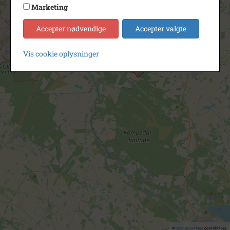
Marketing
Accepter nødvendige
Accepter valgte
Vis cookie oplysninger
©
OpenStreetMap
contributors.