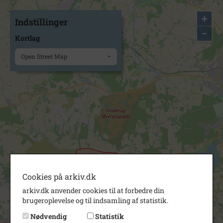
+
Indstillinger
−
Kortlag
Open Street Map
Cookies på arkiv.dk
arkiv.dk anvender cookies til at forbedre din
brugeroplevelse og til indsamling af statistik.
Nødvendig
Statistik