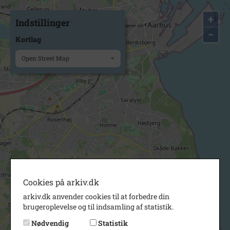
+
Indstillinger
−
Kortlag
Open Street Map
Cookies på arkiv.dk
arkiv.dk anvender cookies til at forbedre din
brugeroplevelse og til indsamling af statistik.
Nødvendig
Statistik