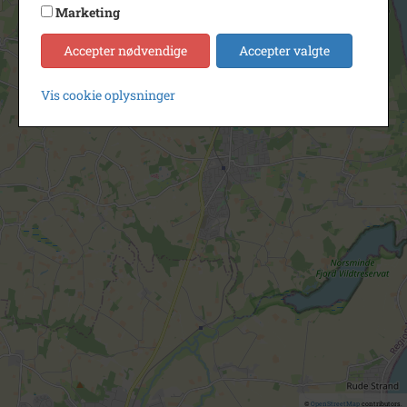
Marketing
Accepter nødvendige
Accepter valgte
Vis cookie oplysninger
©
OpenStreetMap
contributors.