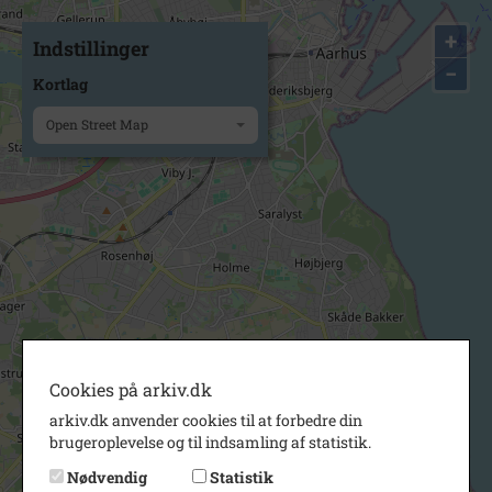
+
Indstillinger
−
Kortlag
Open Street Map
Cookies på arkiv.dk
arkiv.dk anvender cookies til at forbedre din
brugeroplevelse og til indsamling af statistik.
Nødvendig
Statistik