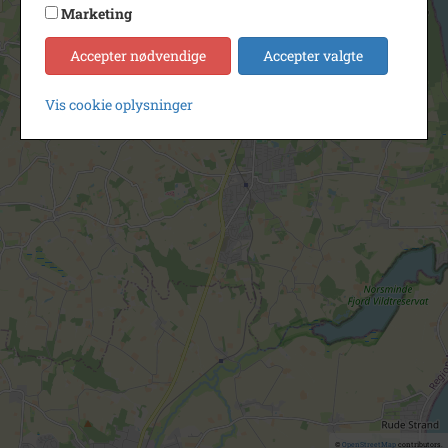
Marketing
Accepter nødvendige
Accepter valgte
Vis cookie oplysninger
©
OpenStreetMap
contributors.