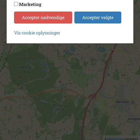
Marketing
Accepter nødvendige
Accepter valgte
Vis cookie oplysninger
©
OpenStreetMap
contributors.