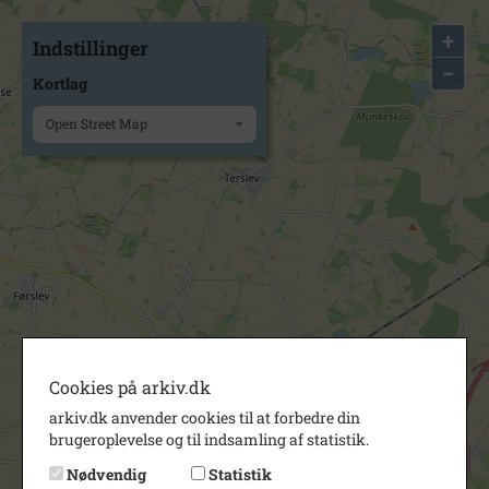
+
Indstillinger
−
Kortlag
Open Street Map
Cookies på arkiv.dk
arkiv.dk anvender cookies til at forbedre din
brugeroplevelse og til indsamling af statistik.
Nødvendig
Statistik