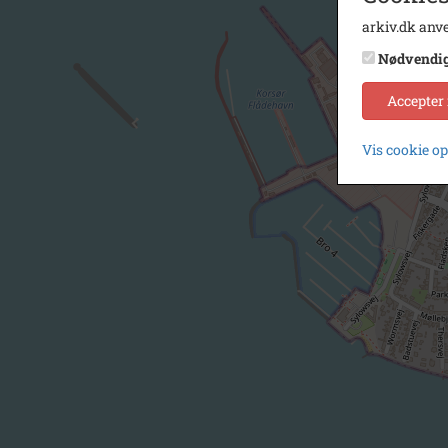
arkiv.dk anve
Nødvendi
Accepter
Vis cookie o