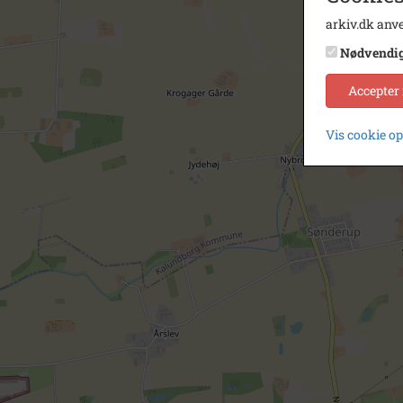
arkiv.dk anve
Nødvendi
Accepter
Vis cookie o