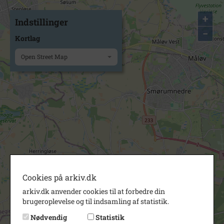
+
Indstillinger
−
Kortlag
Open Street Map
Cookies på arkiv.dk
arkiv.dk anvender cookies til at forbedre din
brugeroplevelse og til indsamling af statistik.
Nødvendig
Statistik