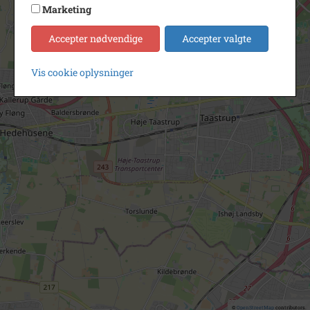
Marketing
Accepter nødvendige
Accepter valgte
Vis cookie oplysninger
©
OpenStreetMap
contributors.