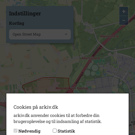
+
Indstillinger
−
Kortlag
Open Street Map
Cookies på arkiv.dk
arkiv.dk anvender cookies til at forbedre din
brugeroplevelse og til indsamling af statistik.
Nødvendig
Statistik