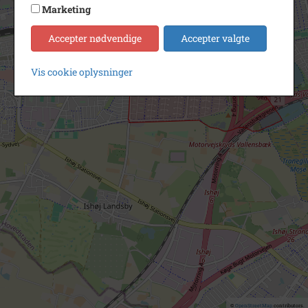
Marketing
Accepter nødvendige
Accepter valgte
Vis cookie oplysninger
©
OpenStreetMap
contributors.