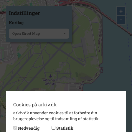
+
Indstillinger
−
Kortlag
Open Street Map
Cookies på arkiv.dk
arkiv.dk anvender cookies til at forbedre din
brugeroplevelse og til indsamling af statistik.
Nødvendig
Statistik