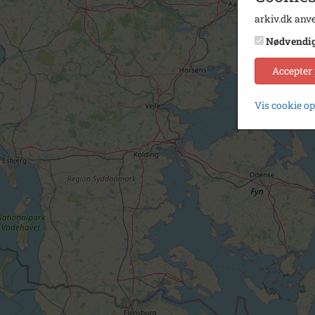
arkiv.dk anve
Nødvendi
Accepter
Vis cookie o