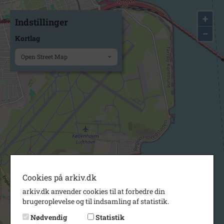
+
Indstillinger
−
Kortlag
Open Street Map
Cookies på arkiv.dk
arkiv.dk anvender cookies til at forbedre din
brugeroplevelse og til indsamling af statistik.
Nødvendig
Statistik