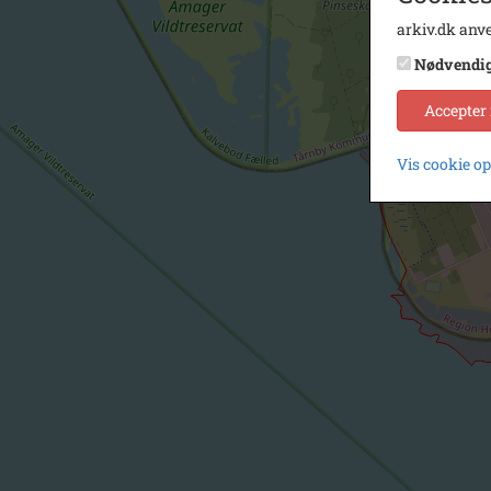
arkiv.dk anve
Nødvendi
Accepter
Vis cookie o