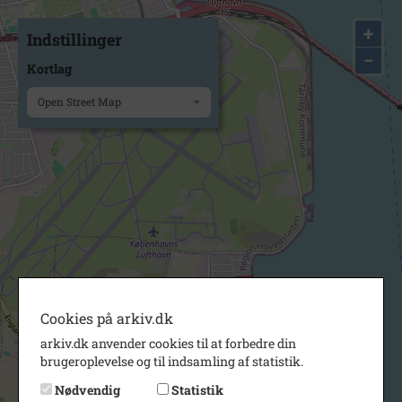
+
Indstillinger
−
Kortlag
Open Street Map
Cookies på arkiv.dk
arkiv.dk anvender cookies til at forbedre din
brugeroplevelse og til indsamling af statistik.
Nødvendig
Statistik