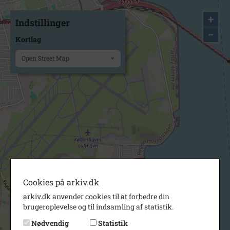
+
Indstillinger
−
Kortlag
Open Street Map
Cookies på arkiv.dk
arkiv.dk anvender cookies til at forbedre din
brugeroplevelse og til indsamling af statistik.
Nødvendig
Statistik