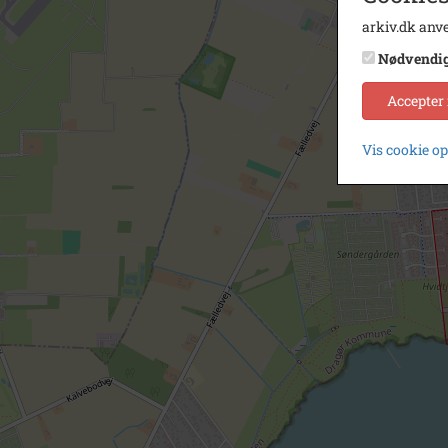
arkiv.dk anve
Nødvendi
Accepter
Vis cookie o