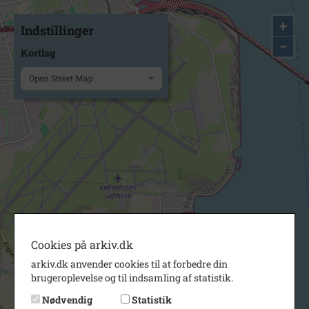
+
Indstillinger
−
Kortlag
Open Street Map
Cookies på arkiv.dk
arkiv.dk anvender cookies til at forbedre din
brugeroplevelse og til indsamling af statistik.
Nødvendig
Statistik