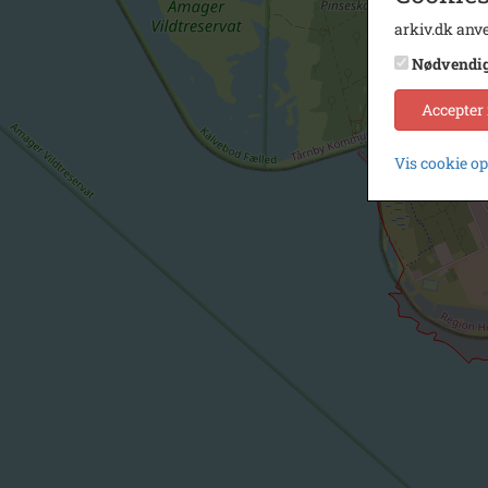
arkiv.dk anve
Nødvendi
Accepter
Vis cookie o