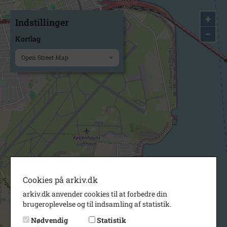
+
Indstillinger
−
Kortlag
Open Street Map
Cookies på arkiv.dk
arkiv.dk anvender cookies til at forbedre din
brugeroplevelse og til indsamling af statistik.
Nødvendig
Statistik