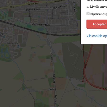
arkiv.dk anve
Nødvendi
Accepter
Vis cookie o