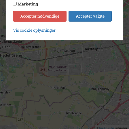
Marketing
Accepter nødvendige
Accepter valgte
Vis cookie oplysninger
©
OpenStreetMap
contributors.