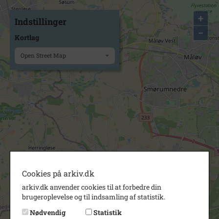
+
Indstillinger
−
Kortlag
Open Street Map
Cookies på arkiv.dk
arkiv.dk anvender cookies til at forbedre din
brugeroplevelse og til indsamling af statistik.
Nødvendig
Statistik