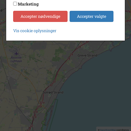
Marketing
Accepter nødvendige
Accepter valgte
Vis cookie oplysninger
©
OpenStreetMap
contributors.