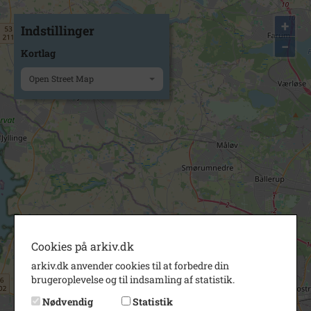
+
Indstillinger
−
Kortlag
Open Street Map
Cookies på arkiv.dk
arkiv.dk anvender cookies til at forbedre din
brugeroplevelse og til indsamling af statistik.
Nødvendig
Statistik