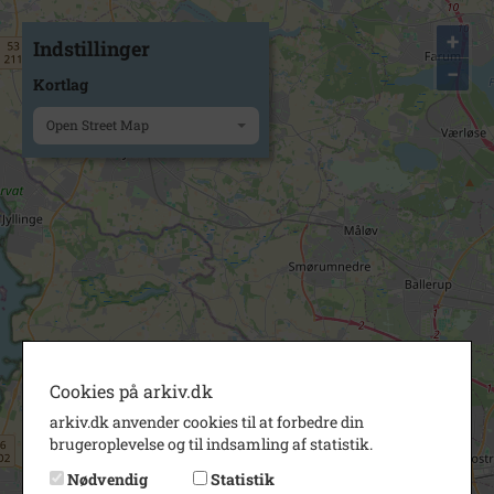
+
Indstillinger
−
Kortlag
Open Street Map
Cookies på arkiv.dk
arkiv.dk anvender cookies til at forbedre din
brugeroplevelse og til indsamling af statistik.
Nødvendig
Statistik