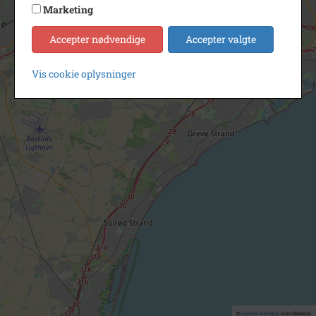
Marketing
Accepter nødvendige
Accepter valgte
Vis cookie oplysninger
©
OpenStreetMap
contributors.