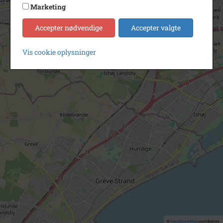
Marketing
Accepter nødvendige
Accepter valgte
Vis cookie oplysninger
©
OpenStreetMap
contributors.