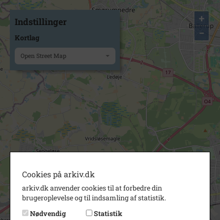
+
Indstillinger
−
Kortlag
Open Street Map
Cookies på arkiv.dk
arkiv.dk anvender cookies til at forbedre din
brugeroplevelse og til indsamling af statistik.
Nødvendig
Statistik