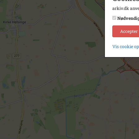
arkiv.dk anve
Nødvendi
Accepter
Vis cookie o