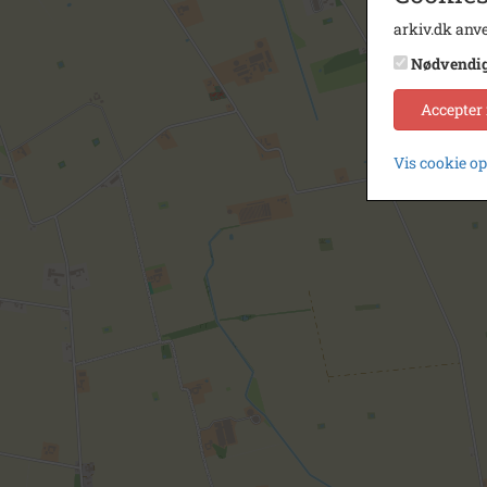
arkiv.dk anve
Nødvendi
Accepter
Vis cookie o