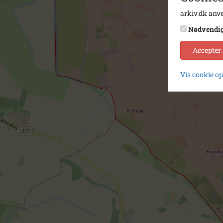
arkiv.dk anve
Nødvendi
Accepter
Vis cookie o