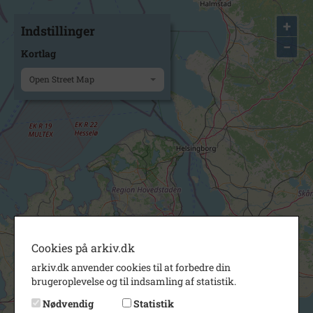
+
Indstillinger
−
Kortlag
Open Street Map
Cookies på arkiv.dk
arkiv.dk anvender cookies til at forbedre din
brugeroplevelse og til indsamling af statistik.
Nødvendig
Statistik