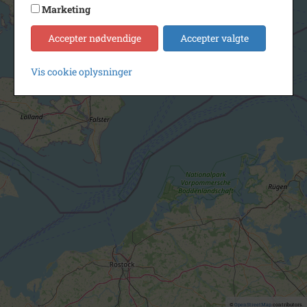
Marketing
Accepter nødvendige
Accepter valgte
Vis cookie oplysninger
©
OpenStreetMap
contributors.