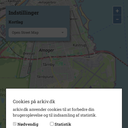
+
Indstillinger
−
Kortlag
Open Street Map
Cookies på arkiv.dk
arkiv.dk anvender cookies til at forbedre din
brugeroplevelse og til indsamling af statistik.
Nødvendig
Statistik