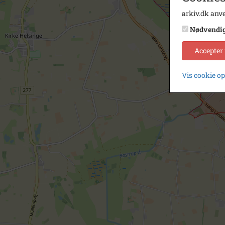
arkiv.dk anve
Nødvendi
Accepter
Vis cookie o