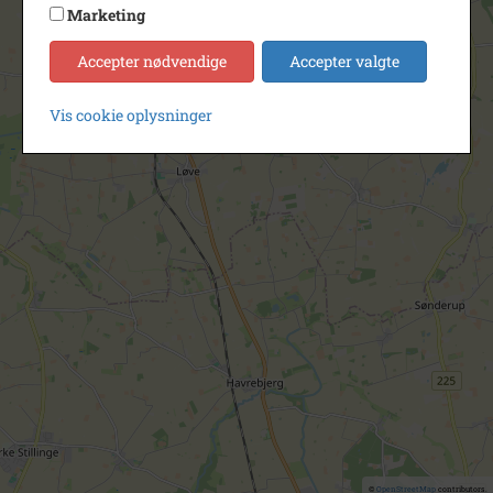
Marketing
Accepter nødvendige
Accepter valgte
Vis cookie oplysninger
©
OpenStreetMap
contributors.