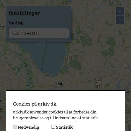
+
Indstillinger
−
Kortlag
Open Street Map
Cookies på arkiv.dk
arkiv.dk anvender cookies til at forbedre din
brugeroplevelse og til indsamling af statistik.
Nødvendig
Statistik