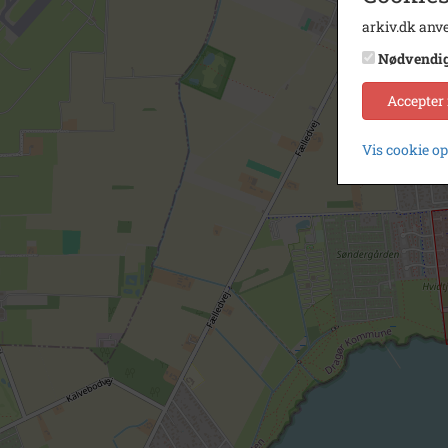
arkiv.dk anve
Nødvendi
Accepter
Vis cookie o