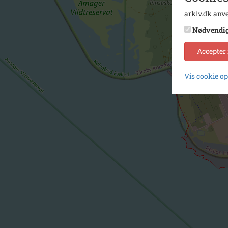
arkiv.dk anve
Nødvendi
Accepter
Vis cookie o