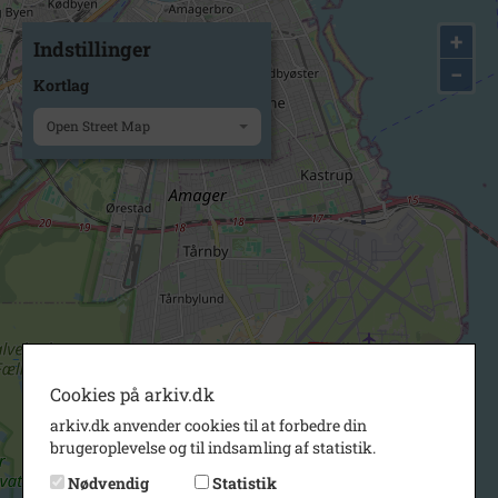
+
Indstillinger
−
Kortlag
Open Street Map
Cookies på arkiv.dk
arkiv.dk anvender cookies til at forbedre din
brugeroplevelse og til indsamling af statistik.
Nødvendig
Statistik