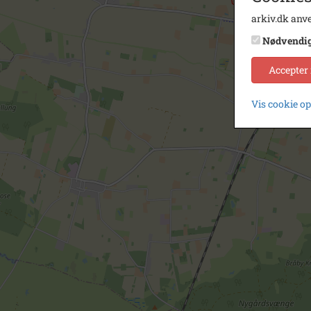
arkiv.dk anve
Nødvendi
Accepter
Vis cookie o