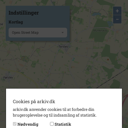
+
Indstillinger
−
Kortlag
Open Street Map
Cookies på arkiv.dk
arkiv.dk anvender cookies til at forbedre din
brugeroplevelse og til indsamling af statistik.
Nødvendig
Statistik