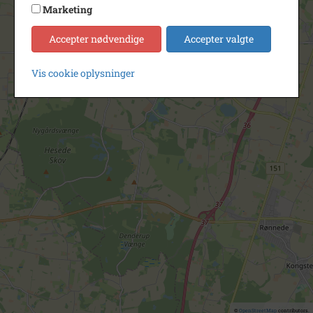
Marketing
Accepter nødvendige
Accepter valgte
Vis cookie oplysninger
©
OpenStreetMap
contributors.