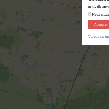
arkiv.dk anve
Nødvendi
Accepter
Vis cookie o