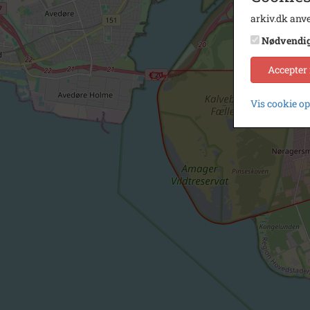
arkiv.dk anve
Nødvendi
Accepter
Vis cookie o