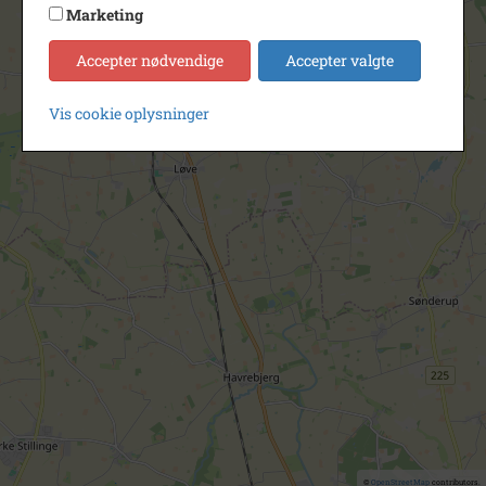
Marketing
Accepter nødvendige
Accepter valgte
Vis cookie oplysninger
©
OpenStreetMap
contributors.