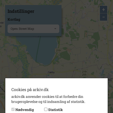
+
Indstillinger
−
Kortlag
Open Street Map
Cookies på arkiv.dk
arkiv.dk anvender cookies til at forbedre din
brugeroplevelse og til indsamling af statistik.
Nødvendig
Statistik