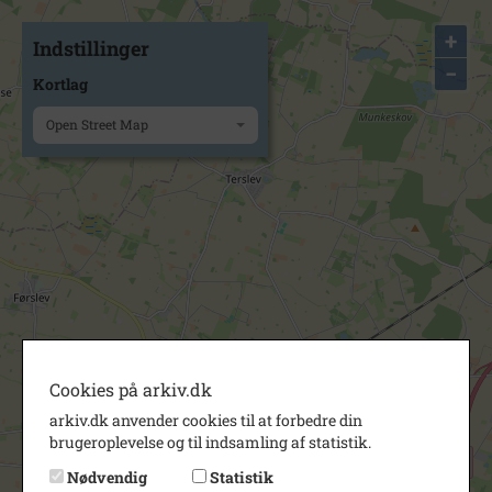
+
Indstillinger
−
Kortlag
Open Street Map
Cookies på arkiv.dk
arkiv.dk anvender cookies til at forbedre din
brugeroplevelse og til indsamling af statistik.
Nødvendig
Statistik