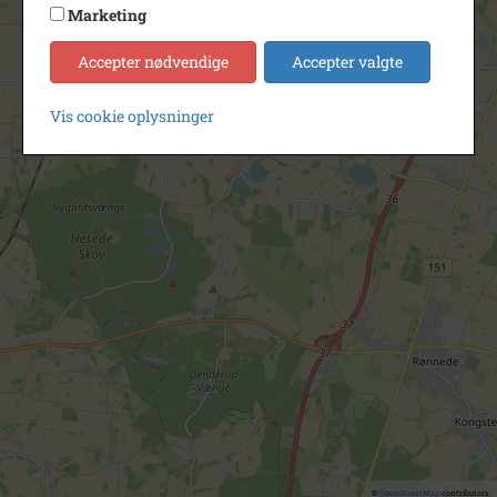
Marketing
Accepter nødvendige
Accepter valgte
Vis cookie oplysninger
©
OpenStreetMap
contributors.