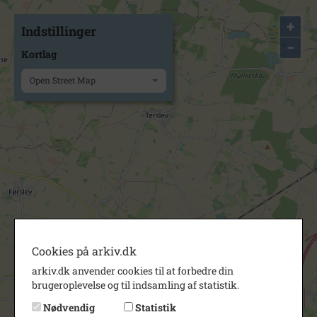
+
Indstillinger
−
Kortlag
Open Street Map
Cookies på arkiv.dk
arkiv.dk anvender cookies til at forbedre din
brugeroplevelse og til indsamling af statistik.
Nødvendig
Statistik