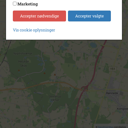
Marketing
Accepter nødvendige
Accepter valgte
Vis cookie oplysninger
©
OpenStreetMap
contributors.