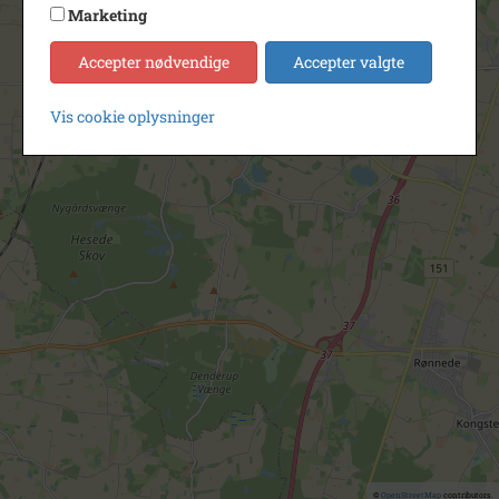
Marketing
Accepter nødvendige
Accepter valgte
Vis cookie oplysninger
©
OpenStreetMap
contributors.