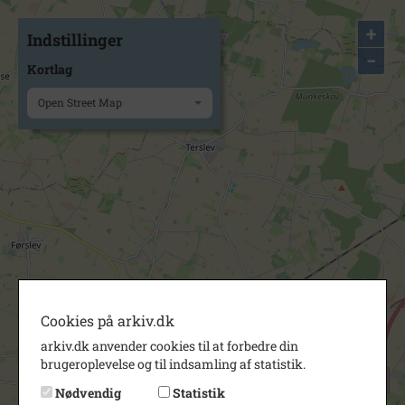
+
Indstillinger
−
Kortlag
Open Street Map
Cookies på arkiv.dk
arkiv.dk anvender cookies til at forbedre din
brugeroplevelse og til indsamling af statistik.
Nødvendig
Statistik