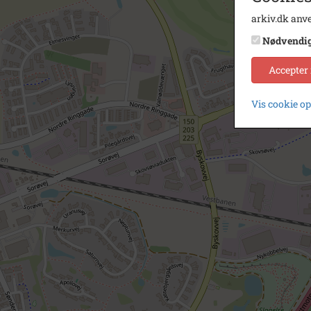
arkiv.dk anve
Nødvendi
Accepter
Vis cookie o