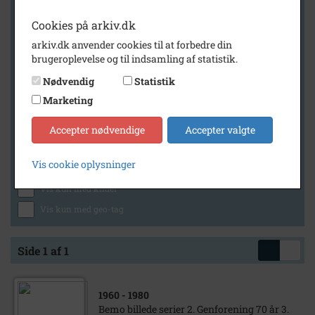
Cookies på arkiv.dk
arkiv.dk anvender cookies til at forbedre din
Geografi
brugeroplevelse og til indsamling af statistik.
Nødvendig
Statistik
Marketing
Generelt
Vis kun med billeder
Accepter nødvendige
Accepter valgte
Vis kun med filmklip
Vis cookie oplysninger
Vis kun med lydklip
Vis kun med kilder
Vis kun med geo-tag
Side 1 af 1
1960
- 1980
Bemo billede serier 2. Genforening 70 år 3.