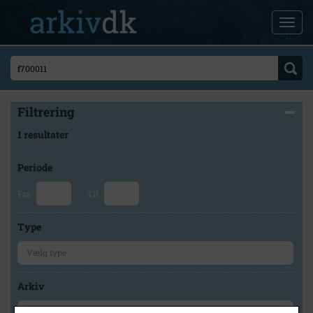
Filtrering
1 resultater
Periode
Fra
Til
Type
Arkiv
×
Gråsten Lokalhistoriske Arkiv