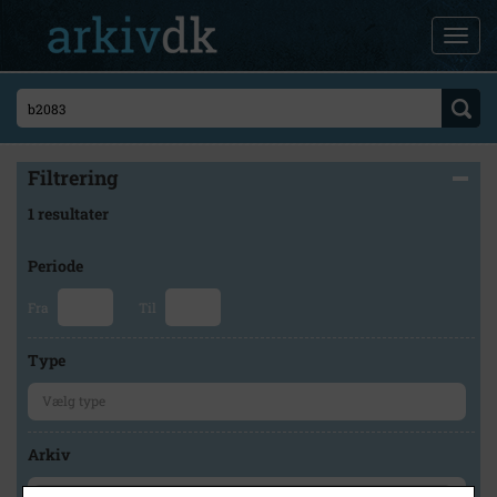
Filtrering
1 resultater
Periode
Fra
Til
Type
Arkiv
×
Maribo Lokalhistoriske Arkiv