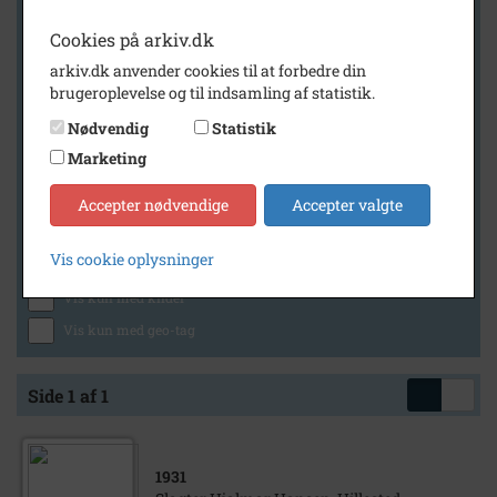
Cookies på arkiv.dk
arkiv.dk anvender cookies til at forbedre din
Geografi
brugeroplevelse og til indsamling af statistik.
Nødvendig
Statistik
Marketing
Generelt
Vis kun med billeder
Accepter nødvendige
Accepter valgte
Vis kun med filmklip
Vis cookie oplysninger
Vis kun med lydklip
Vis kun med kilder
Vis kun med geo-tag
Side 1 af 1
1931