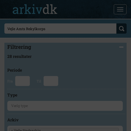
Filtrering
28 resultater
Periode
Fra
Til
Type
Arkiv
×
Vejle Stadsarkiv