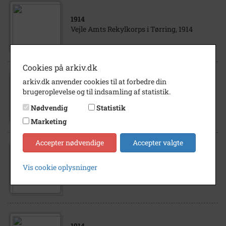
1914
Vejle Amts Rekylkorps i Tørring, 1914
Cookies på arkiv.dk
arkiv.dk anvender cookies til at forbedre din
1917
brugeroplevelse og til indsamling af statistik.
Vejle Amts Rekylkorps i Aakjær, 1917
Nødvendig
Statistik
Marketing
Accepter nødvendige
Accepter valgte
1917
Vis cookie oplysninger
Vejle Amts Rekylkorps i Borris, 1917
1914