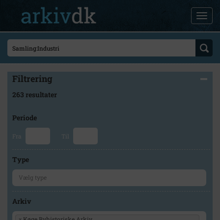
Filtrering
263 resultater
Periode
Fra
Til
Type
Arkiv
×
Køge Byhistoriske Arkiv