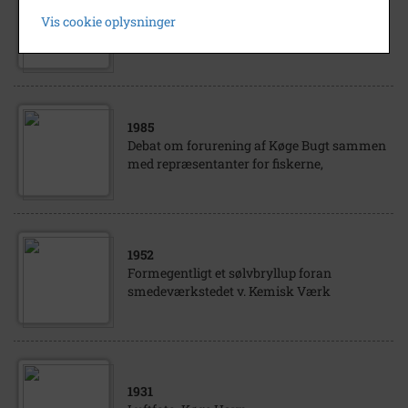
1950
- 1960
Vis cookie oplysninger
Luftfoto af Junckers Industrier A/S
1985
Debat om forurening af Køge Bugt sammen
med repræsentanter for fiskerne,
1952
Formegentligt et sølvbryllup foran
smedeværkstedet v. Kemisk Værk
1931