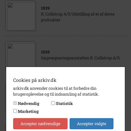
1939
R. Collstrop A/S Udstilling af et af deres
prohukter
1939
Imprægneringsanstalten R. Collstrop A/S
Cookies på arkiv.dk
arkiv.dk anvender cookies til at forbedre din
1910
- 1920
brugeroplevelse og til indsamling af statistik.
Harald Petersen, karosserifabrikant
Nødvendig
Statistik
Marketing
Accepter nødvendige
Accepter valgte