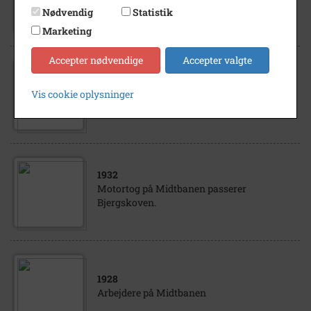
Jernbane
Nødvendig
Statistik
Marketing
Accepter nødvendige
Accepter valgte
1932
Motortoget passerer Bjergskoven på
Vis cookie oplysninger
Midtbanen.
1932
Motortog på Midtbanen passerer
Bjergskoven.
1928
Arbejdere på Midtbanen