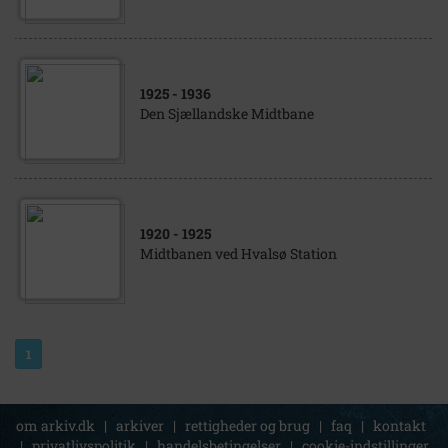
1925
- 1936
Den Sjællandske Midtbane
1920
- 1925
Midtbanen ved Hvalsø Station
1
om arkiv.dk
|
arkiver
|
rettigheder og brug
|
faq
|
kontakt
|
privatlivspolitik
|
handelsbetingelser
|
cookie-indstillinger