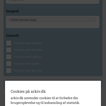
Geografi
×
Kirke Hvalsø Sogn
Generelt
Vis kun med billeder
Vis kun med filmklip
Vis kun med lydklip
Vis kun med kilder
Vis kun med geo-tag
Side 1 af 1
Cookies på arkiv.dk
arkiv.dk anvender cookies til at forbedre din
1899
- 2012
brugeroplevelse og til indsamling af statistik.
Midtbanen - Den midtsjællandske