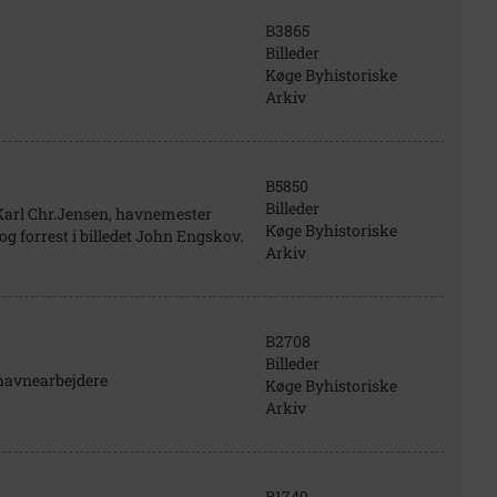
B3865
Billeder
Køge Byhistoriske
Arkiv
B5850
Billeder
Karl Chr.Jensen, havnemester
Køge Byhistoriske
g forrest i billedet John Engskov.
Arkiv
B2708
Billeder
havnearbejdere
Køge Byhistoriske
Arkiv
B1749