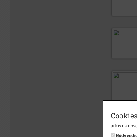
Cookies
arkiv.dk anve
Nødvendi