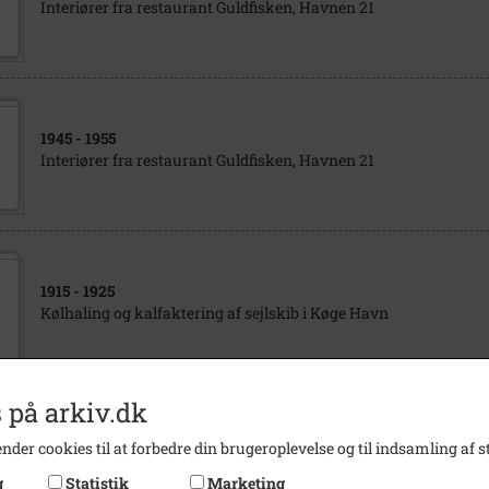
Interiører fra restaurant Guldfisken, Havnen 21
1945
- 1955
Interiører fra restaurant Guldfisken, Havnen 21
1915
- 1925
Kølhaling og kalfaktering af sejlskib i Køge Havn
 på arkiv.dk
1915
- 1925
nder cookies til at forbedre din brugeroplevelse og til indsamling af st
Kølhaling af sejlskib i Køge Havn
g
Statistik
Marketing