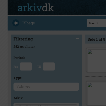
Tilbage
Filtrering
Side 1 af 9
252 resultater
Periode
Fra
Til
Type
Arkiv