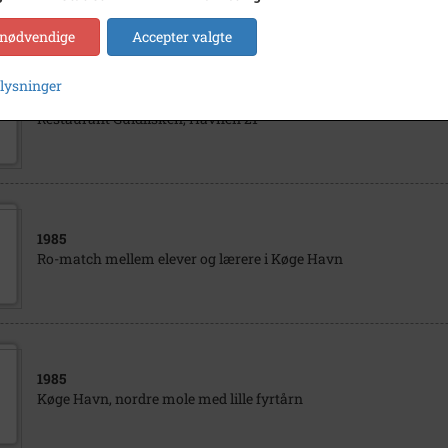
 nødvendige
Accepter valgte
plysninger
1945
- 1955
Restaurant Guldfisken, Havnen 21
1985
Ro-match mellem elever og lærere i Køge Havn
1985
Køge Havn, nordre mole med lille fyrtårn