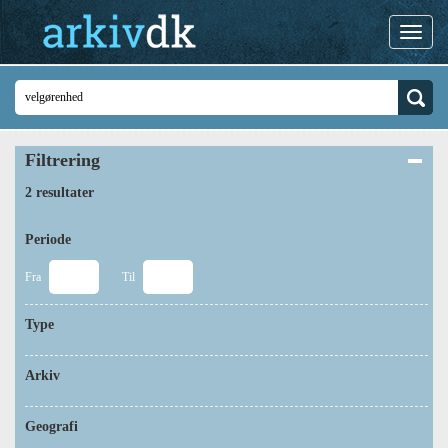
Filtrering
2 resultater
Periode
Fra
Til
Type
Arkiv
Geografi