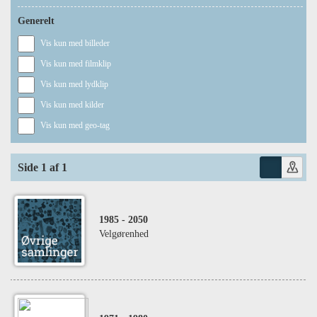
Generelt
Vis kun med billeder
Vis kun med filmklip
Vis kun med lydklip
Vis kun med kilder
Vis kun med geo-tag
Side 1 af 1
1985
- 2050
Velgørenhed